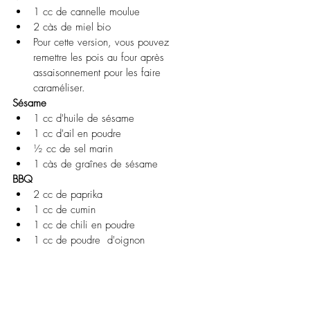
1 cc de cannelle moulue 
2 càs de miel bio 
Pour cette version, vous pouvez 
remettre les pois au four après 
assaisonnement pour les faire 
caraméliser.
Sésame
1 cc d'huile de sésame 
1 cc d'ail en poudre 
½ cc de sel marin 
1 càs de graînes de sésame
BBQ
2 cc de paprika
1 cc de cumin
1 cc de chili en poudre
1 cc de poudre  d'oignon
1 cc d'ail en poudre 
1 cc de sel
3 cc de sucre brun (naturel)
#apéro
#chiches
#apéritif
#eatbetter