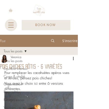
BOOK NOW
Post
S'inscrire
Tous les posts
Veronica
Tous les posts
Pois chiches rôtis - 6 variétés
Equilibre intérieur
Pour remplacer les cacahuètes apéros vues 
Corps & vitalité
et revues, pensez pois chiches! 
Vous avez le choix ici entre 6 versions 
Organisation
différentes.
Parentalité
Recettes saines
Voyages