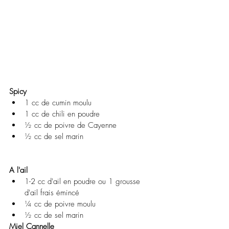
Spicy
1 cc de cumin moulu
1 cc de chili en poudre
½ cc de poivre de Cayenne 
½ cc de sel marin 
A l'ail
1-2 cc d'ail en poudre ou 1 grousse 
d'ail frais émincé 
¼ cc de poivre moulu 
½ cc de sel marin 
Miel Cannelle