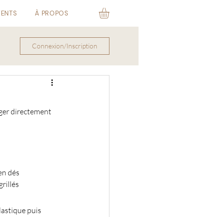
VENTS
À PROPOS
Connexion/Inscription
ger directement 
en dés
rillés
lastique puis 