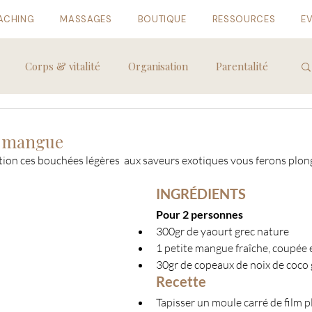
ACHING
MASSAGES
BOUTIQUE
RESSOURCES
E
Corps & vitalité
Organisation
Parentalité
o-mangue
ion ces bouchées légères  aux saveurs exotiques vous ferons plon
INGRÉDIENTS
Pour 2 personnes
300gr de yaourt grec nature
1 petite mangue fraîche, coupée 
30gr de copeaux de noix de coco g
Recette
Tapisser un moule carré de film p