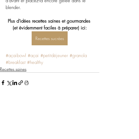
d'avant et placez-là encore gelée dans le 
blender.
Plus d'idées recettes saines et gourmandes 
(et évidemment faciles à préparer) ici:
Recettes sucrées
#açaibowl
#açai
#petitdéjeuner
#granola
#breakfast
#healthy
Recettes saines
Posts similaires
Voir tout