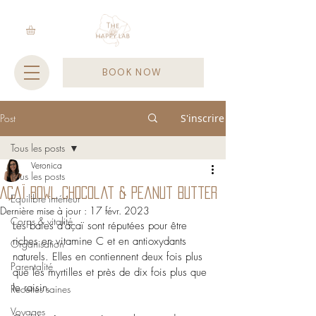
BOOK NOW
Post
S'inscrire
Tous les posts
Veronica
Tous les posts
Açaï bowl Chocolat & Peanut Butter
Equilibre intérieur
Dernière mise à jour :
17 févr. 2023
Corps & vitalité
Les baies d'açaï sont réputées pour être 
riches en vitamine C et en antioxydants 
Organisation
naturels. Elles en contiennent deux fois plus 
Parentalité
que les myrtilles et près de dix fois plus que 
le raisin. 
Recettes saines
Voyages