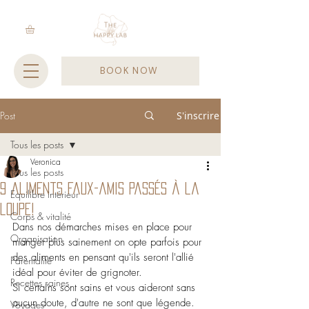
BOOK NOW
Post
S'inscrire
Tous les posts
Veronica
Tous les posts
9 aliments faux-amis passés à la
Equilibre intérieur
loupe!
Corps & vitalité
Dans nos démarches mises en place pour 
Organisation
manger plus sainement on opte parfois pour 
des aliments en pensant qu'ils seront l'allié 
Parentalité
idéal pour éviter de grignoter. 
Recettes saines
Si certains sont sains et vous aideront sans 
aucun doute, d'autre ne sont que légende.
Voyages