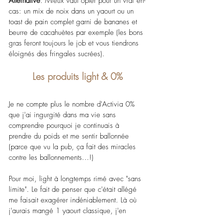
Alternative
: Mieux vaut opter pour un vrai en-
cas: un mix de noix dans un yaourt ou un 
toast de pain complet garni de bananes et 
beurre de cacahuètes par exemple (les bons 
gras feront toujours le job et vous tiendrons 
éloignés des fringales sucrées). 
Les produits light & 0%
Je ne compte plus le nombre d'Activia 0% 
que j'ai ingurgité dans ma vie sans 
comprendre pourquoi je continuais à 
prendre du poids et me sentir ballonnée 
(parce que vu la pub, ça fait des miracles 
contre les ballonnements...!)
Pour moi, light à longtemps rimé avec "sans 
limite". Le fait de penser que c'était allégé 
me faisait exagérer indéniablement. Là où 
j'aurais mangé 1 yaourt classique, j'en 