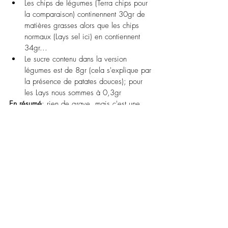
Les chips de légumes (Terra chips pour 
la comparaison) continennent 30gr de 
matières grasses alors que les chips 
normaux (Lays sel ici) en contiennent 
34gr...
Le sucre contenu dans la version 
légumes est de 8gr (cela s'explique par 
la présence de patates douces); pour 
les Lays nous sommes à 0,3gr
En résumé
: rien de grave, mais c'est une 
fausse croyance de se dire que les chips de 
légumes sont plus sains que ceux de 
pommes de terre. Comme c'est faux de 
penser qu'on peut manger le paquet vu 
qu'ils sont moins gras que les chips 
classiques. 
Maintenant, vous pourrez les consommer en 
connaissance de cause, et doser au mieux!
Alternative
: faites-les vous-même au four! 